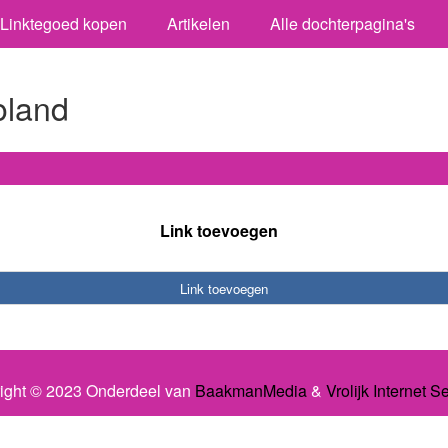
Linktegoed kopen
Artikelen
Alle dochterpagina's
oland
Link toevoegen
Link toevoegen
ight © 2023 Onderdeel van
BaakmanMedia
&
Vrolijk Internet S