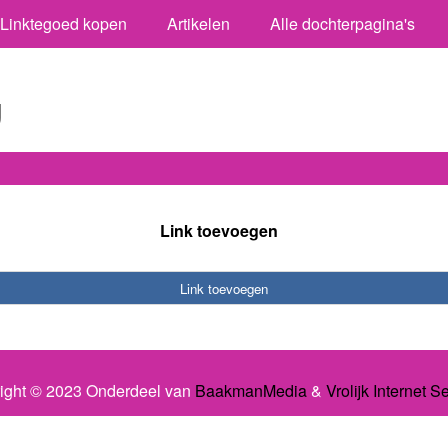
Linktegoed kopen
Artikelen
Alle dochterpagina's
g
Link toevoegen
Link toevoegen
ight © 2023 Onderdeel van
BaakmanMedia
&
Vrolijk Internet S