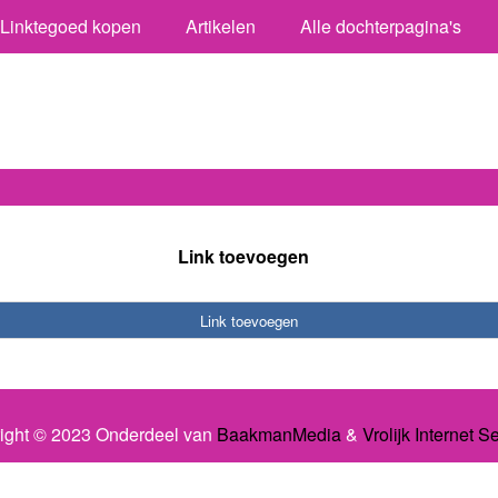
Linktegoed kopen
Artikelen
Alle dochterpagina's
Link toevoegen
Link toevoegen
ight © 2023 Onderdeel van
BaakmanMedia
&
Vrolijk Internet S